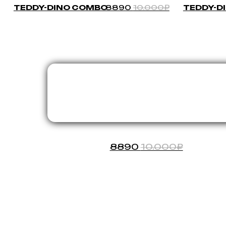
TEDDY-DINO COMBO
8890
10.000₽
TEDDY-D
TEDDY-DINO COMBO
8890
10.000₽