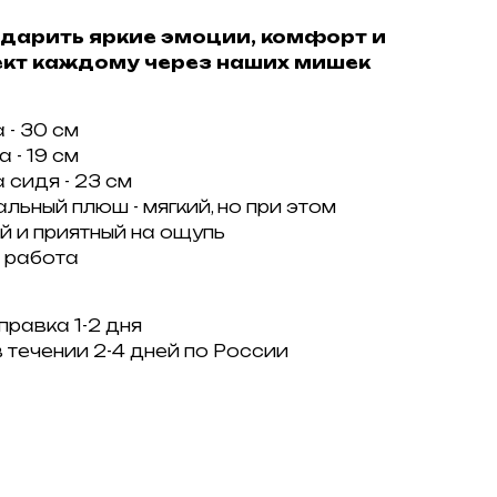
 дарить яркие эмоции, комфорт и
кт каждому через наших мишек
 - 30 см
 - 19 см
 сидя - 23 см
льный плюш - мягкий, но при этом
й и приятный на ощупь
 работа
правка 1-2 дня
 течении 2-4 дней по России