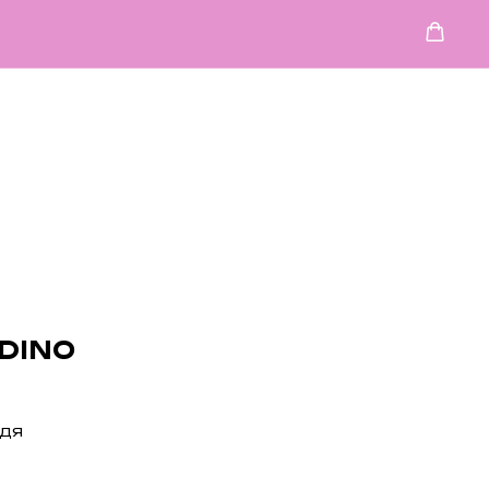
DINO
едя