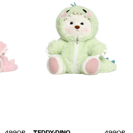
4990₽
TEDDY-DINO
4990₽