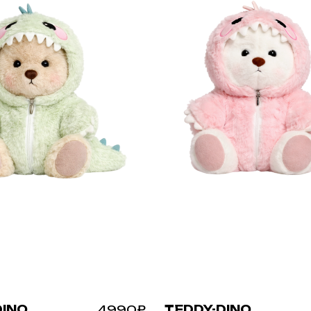
DINO
4990₽
TEDDY-DINO