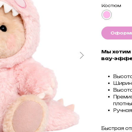
Костюм
Оформи
Мы хотим
вау-эффе
Высота
Ширина
Высота
Премиа
плотны
Ручная
Быстрая от