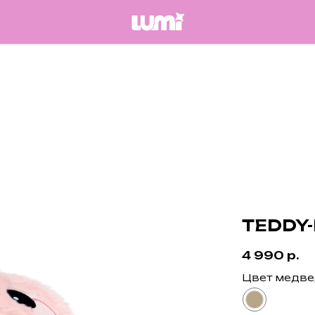
TEDDY-
4 990
р.
Цвет медв