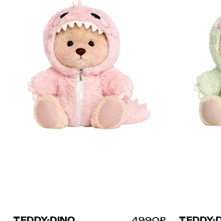
TEDDY-DINO
4990₽
TEDDY-