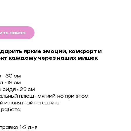
ть заказ
 дарить яркие эмоции, комфорт и
кт каждому через наших мишек
 - 30 см
 - 19 см
 сидя - 23 см
льный плюш - мягкий, но при этом
й и приятный на ощупь
 работа
правка 1-2 дня