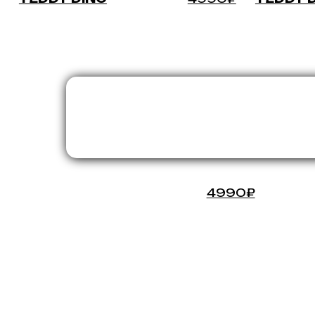
TEDDY-DINO
4990₽